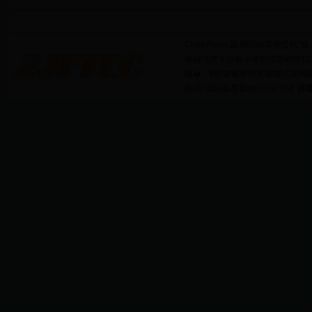
Copy Right 漏 闀囨睙甯傚晢鍔″眬
缃戠珯绠＄悊锛氶晣姹熷競鍟嗗姟灞€鍔
鍦� 鍧€锛氫腑鍥芥睙鑻忕渷闀囨睙
寤鸿鍒嗚鲸鐜囷細1024*768
鑻廔